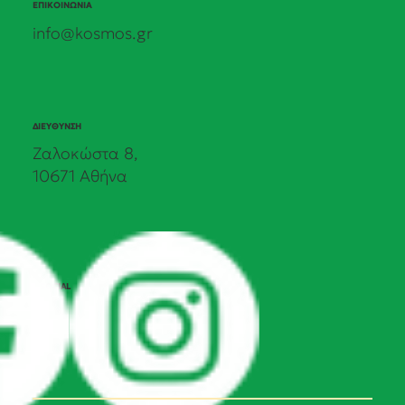
ΕΠΙΚΟΙΝΩΝΙΑ
info@kosmos.gr
ΔΙΕΥΘΥΝΣΗ
Ζαλοκώστα 8,
10671 Αθήνα
SOCIAL