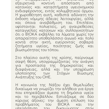
εξαιρετικά κοντινή απόσταση από 
κατοικίες και καταστήματα υγειονομικού 
ενδιαφέροντος, εντός κολυμβητικού όρμου. 
Η χωροθέτηση αυτή, καθιστά αδύνατη την 
έκδοση νόμιμης άδειας λειτουργίας, αλλά 
και όποια αναβάθμιση του. Επιπλέον, 
υφίστανται πολυετείς, μη αναιρεθείσες 
καταγγελίες κατοίκων και συλλογικοτήτων 
ότι ο ΒΙΟΚΑ εκβάλλει τα λύματα χωρίς τον 
απαραίτητο υποθαλάσσιο αγωγό και πολύ 
κοντά στην ακτή, εγείροντας σοβαρά 
ζητήματα υγείας, ποιότητας ζωής και 
βιωσιμότητας του τόπου.
Στο πλαίσιο αυτής της κρίσης, παίρνουμε 
σαφή θέση, υπογραμμίζοντας την ανάγκη 
για προστασία της δημοκρατίας και 
διαφάνειας, αλλά και την υποχρέωση 
υλοποίησης των Στόχων Βιώσιμης 
Ανάπτυξης του ΟΗΕ.
Η κοινωνία της Νάξου έχει θεμελιώδες 
δικαίωμα να γνωρίζει την αλήθεια για έργα 
που επηρεάζουν άμεσα τη δημόσια υγεία 
και το περιβάλλον. Εστιάζουμε σε δύο 
κύριους άξονες: την άμεση επίλυση του 
προβλήματος του ΒΙΟΚΑ και την 
υπεράσπιση του δικαιώματος στον 