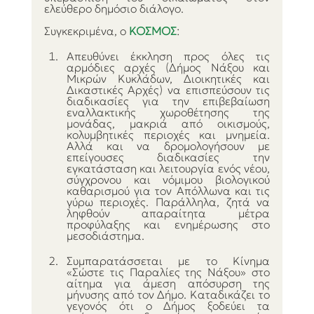
ελεύθερο δημόσιο διάλογο.
Συγκεκριμένα, ο 
ΚΟΣΜΟΣ
:
Απευθύνει έκκληση προς όλες τις 
αρμόδιες αρχές (Δήμος Νάξου και 
Μικρών Κυκλάδων, Διοικητικές και 
Δικαστικές Αρχές) να επισπεύσουν τις 
διαδικασίες για την επιβεβαίωση 
εναλλακτικής χωροθέτησης της 
μονάδας, μακριά από οικισμούς, 
κολυμβητικές περιοχές και μνημεία. 
Αλλά και να δρομολογήσουν με 
επείγουσες διαδικασίες την 
εγκατάσταση και λειτουργία ενός νέου, 
σύγχρονου και νόμιμου βιολογικού 
καθαρισμού για τον Απόλλωνα και τις 
γύρω περιοχές. Παράλληλα, ζητά να 
ληφθούν απαραίτητα μέτρα 
προφύλαξης και ενημέρωσης στο 
μεσοδιάστημα.
Συμπαρατάσσεται με το Κίνημα 
«Σώστε τις Παραλίες της Νάξου» στο 
αίτημα για άμεση απόσυρση της 
μήνυσης από τον Δήμο. Καταδικάζει το 
γεγονός ότι ο Δήμος ξοδεύει τα 