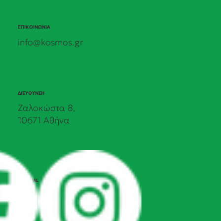
ΕΠΙΚΟΙΝΩΝΙΑ
info@kosmos.gr
ΔΙΕΥΘΥΝΣΗ
Ζαλοκώστα 8,
10671 Αθήνα
SOCIAL