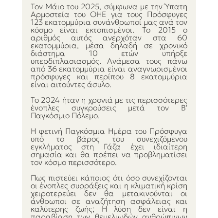
Τον Μάιο του 2025, σύμφωνα με την Ύπατη 
Αρμοστεία του ΟΗΕ για τους Πρόσφυγες 
123 εκατομμύρια συνάνθρωποί μας ανά τον 
κόσμο είναι εκτοπισμένοι. Το 2015 ο 
αριθμός αυτός ανερχόταν στα 60 
εκατομμύρια, μέσα δηλαδή σε χρονικό 
διάστημα 10 ετών υπήρξε 
υπερδιπλασιασμός. Ανάμεσα τους πάνω 
από 36 εκατομμύρια είναι αναγνωρισμένοι 
πρόσφυγες και περίπου 8 εκατομμύρια 
είναι αιτούντες άσυλο.
Το 2024 ήταν η χρονιά με τις περισσότερες 
ένοπλες συγκρούσεις μετά τον Β' 
Παγκόσμιο Πόλεμο.
Η φετινή Παγκόσμια Ημέρα του Πρόσφυγα 
υπό το βάρος του συνεχιζόμενου 
εγκλήματος στη Γάζα έχει ιδιαίτερη 
σημασία και θα πρέπει να προβληματίσει 
τον κόσμο περισσότερο.
Πως πιστεύει κάποιος ότι όσο συνεχίζονται 
οι ένοπλες συρράξεις και η κλιματική κρίση 
χειροτερεύει δεν θα μετακινούνται οι 
άνθρωποι σε αναζήτηση ασφάλειας και 
καλύτερης ζωής; Η λύση δεν είναι η 
παραβίαση των θεμελιωδών ανθρώπινων 