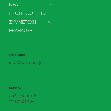
ΝΕΑ
Πρόσβαση στην άμβλωση στο ΕΣΥ: από
ΠΡΟΤΕΡΑΙΟΤΗΤΕΣ
τα δεδομένα στις πολιτικές δεσμεύσεις.
Τα πρώτα αποτελέσματα της δημόσιας
ΣΥΜΜΕΤΟΧΗ
πρωτοβουλίας του ΚΟΣΜΟΥ.
ΕΚΔΗΛΩΣΕΙΣ
ΕΠΙΚΟΙΝΩΝΙΑ
info@kosmos.gr
ΔΙΕΥΘΥΝΣΗ
Ζαλοκώστα 8,
10671 Αθήνα