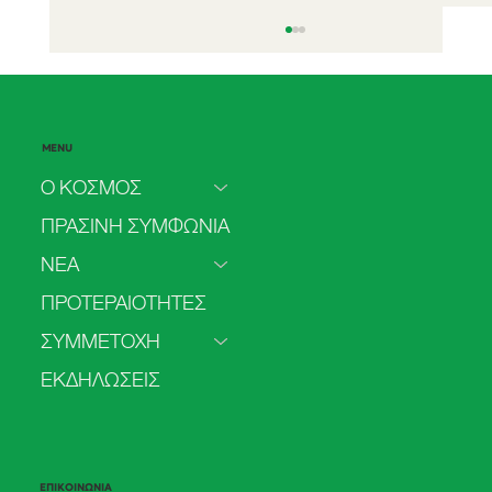
MENU
Ο ΚΟΣΜΟΣ
ΠΡΑΣΙΝΗ ΣΥΜΦΩΝΙΑ
ΝΕΑ
Θαλάσσια αιολικά πάρκα: Έτος ρεκόρ
ΠΡΟΤΕΡΑΙΟΤΗΤΕΣ
το 2021- Η Κίνα προσπερνά την Ευρώπη
ΣΥΜΜΕΤΟΧΗ
ΕΚΔΗΛΩΣΕΙΣ
ΕΠΙΚΟΙΝΩΝΙΑ