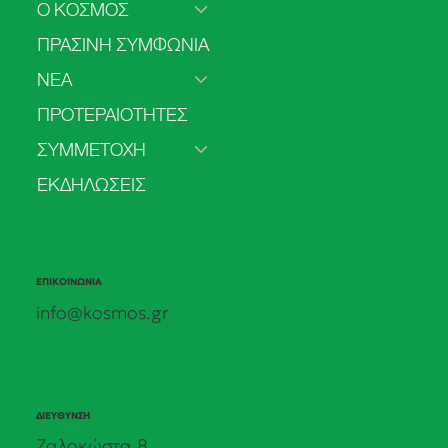
Ο ΚΟΣΜΟΣ
ΠΡΑΣΙΝΗ ΣΥΜΦΩΝΙΑ
ΝΕΑ
Πρόσβαση στην άμβλωση στο ΕΣΥ: από
ΠΡΟΤΕΡΑΙΟΤΗΤΕΣ
τα δεδομένα στις πολιτικές δεσμεύσεις.
Τα πρώτα αποτελέσματα της δημόσιας
ΣΥΜΜΕΤΟΧΗ
πρωτοβουλίας του ΚΟΣΜΟΥ.
ΕΚΔΗΛΩΣΕΙΣ
ΕΠΙΚΟΙΝΩΝΙΑ
info@kosmos.gr
ΔΙΕΥΘΥΝΣΗ
Ζαλοκώστα 8,