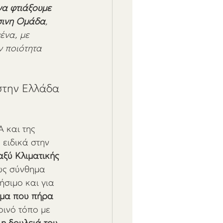
να φτιάξουμε 
σινη Ομάδα
, 
ένα, με 
ν ποιότητα 
στην Ελλάδα 
 και της 
 ειδικά στην 
αξύ Κλιματικής 
ως σύνθημα 
σιμο και για 
μα που πήρα 
οινό τόπο με 
 η δουλειά του 