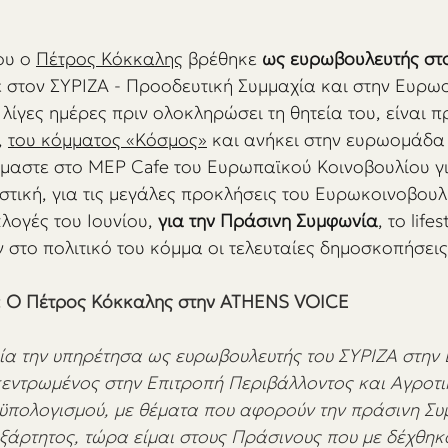
υ ο 
Πέτρος Κόκκαλης
 βρέθηκε 
ως ευρωβουλευτής στ
ε στον ΣΥΡΙΖΑ - Προοδευτική Συμμαχία και στην Ευρω
λίγες ημέρες πριν ολοκληρώσει τη θητεία του, είναι 
 
του κόμματος «Κόσμος»
 και ανήκει στην ευρωομάδα
μαστε στο MEP Cafe του Ευρωπαϊκού Κοινοβουλίου γι
στική, για τις μεγάλες προκλήσεις του Ευρωκοινοβουλ
λογές του Ιουνίου, 
για την Πράσινη Συμφωνία
, το life
 στο πολιτικό του κόμμα οι τελευταίες δημοσκοπήσεις
 Ο Πέτρος Κόκκαλης στην ATHENS VOICE
εία την υπηρέτησα ως ευρωβουλευτής του ΣΥΡΙΖΑ στη
κεντρωμένος στην Επιτροπή Περιβάλλοντος και Αγροτι
πολογισμού, με θέματα που αφορούν την πράσινη Συ
εξάρτητος, τώρα είμαι στους Πράσινους που με δέχθηκ