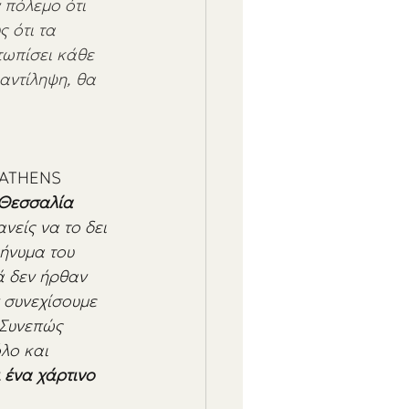
 πόλεμο ότι 
 ότι τα 
τωπίσει κάθε 
 αντίληψη, θα 
ν ATHENS 
 Θεσσαλία 
νείς να το δει 
ήνυμα του 
ά δεν ήρθαν 
 συνεχίσουμε 
 Συνεπώς 
λο και 
 ένα χάρτινο 