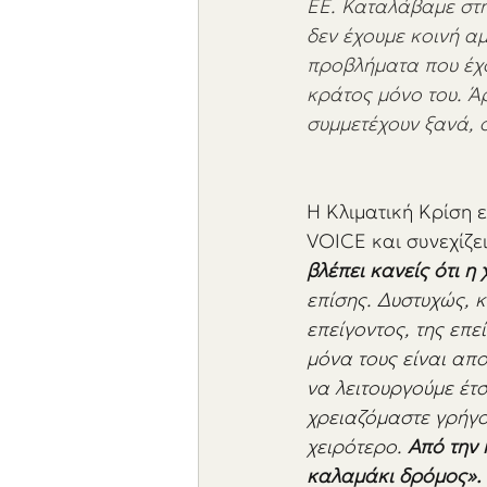
ΕΕ. Καταλάβαμε στην
δεν έχουμε κοινή αμ
προβλήματα που έχο
κράτος μόνο του. Άρ
συμμετέχουν ξανά, 
Η Κλιματική Κρίση 
VOICE και συνεχίζει
βλέπει κανείς ότι η
επίσης. Δυστυχώς, κ
επείγοντος, της επ
μόνα τους είναι απο
να λειτουργούμε έτ
χρειαζόμαστε γρήγο
χειρότερο. 
Από την 
καλαμάκι δρόμος».