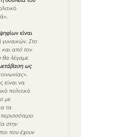
ολιτικό 
ά». 
ψηφίων είναι 
 γυναικών. Στο 
 και από τον 
 θα λέγαμε 
μετάβαση ως 
κοινωνίας»
. 
 είναι να 
κό πολιτικό 
ο με 
α τα 
 περισσότερο 
α στην 
ποι που έχουν 