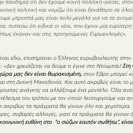
 πανδημία ότι δεν έχουμε κοινή πολιτική υγείας, στον
υντική πολιτική και νομίζω ότι είναι ξεκάθαρο σε όλους
υμε μπροστά μας είναι πολύ μεγάλα για να τα αντιμε
α, πιστεύω ότι ειδικά οι νέοι, που έχουν μία ευρύτερη
όπως έκαναν και στις προηγούμενες Ευρωεκλογές».
είναι εδώ, επισημαίνει ο Έλληνας ευρωβουλευτής στη
:
 «Δεν χρειάζεται να δούμε τι έγινε στο Ντουμπάι! 
Στη
 χώρα μας δεν είναι θωρακισμένη,
 στον Έβρο μπορεί κα
αι στη Δυτική Μακεδονία. Και αυτό ακριβώς είναι το μ
είγουσας ανάγκης να αλλάξουμε ένα μοντέλο. Όλα αυτ
τέλεσμα του τρόπου με τον οποίο λειτουργούμε και αν
σι ακριβώς τα πράγματα θα γίνουν όλο και χειρότερα.
ρες, σοβαρές αλλαγές, γιατί τα πράγματα θα γίνουν ό
κοινωνική ευθύνη στο  "ο σώζων εαυτόν σωθήτω", είναι