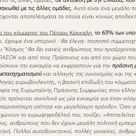
σακωθεί με τις άλλες ομάδες
. Αυτό είναι ένα μεγάλο π
έρχονται αποτελέσματα τα οποία είναι κοινώς αποδεκτ
 του κόμματος του Πέτρου Κόκκαλη
, 
το 63% των υπο
. έχουμε ένα ιστορικό - θα έλεγα- ποσοστό συμμετοχή
 "Κόσμος" θα δει κανείς ανθρώπους που προέρχονται
ΠΑΣΟΚ και από τους Πράσινους και από τον χώρο που
ρίσκουν την ευκαιρία να εκφραστούν για την 
πράσινη 
μετασχηματισμού
 και αλλαγής της οικονομίας και της 
ληνας ευρωβουλευτής, η βασική επιδίωξη του κόμματος
οφία της Ευρωπαϊκής Πράσινης Συμφωνίας στον ελληνι
 ότι πρόκειται συνολικά ως μία ευκαιρία για έναν κόσμ
 περισσότερη ισότητα και μεγαλύτερη πρόοδο». 
Όσο γι
ώνουν το ευρωψηφοδέλτιό του, τονίζει: 
«Αποτελείται
ς, ανθρώπους που δεν έχουν μεγάλη πολιτική εμπειρί
κηνή. Πολλοί αυτοδιοικητικοί, πολλές γυναίκες, άνθρω