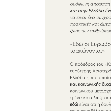
ομόφωνη απόφαση τ
και στην Ελλάδα έ
να είναι ένα σύγχρ
πρακτικές και άμεσε
ζωής των ανθρώπω
«Εδώ οι Ευρωβο
τσακώνονται»
Ο πρόεδρος του «Κόσ
ευρύτερης Αριστεράς
Ελλάδα -, «το οποίο
και κοινωνικής δικα
κοινωνικού μετασχη
εμένα και ελπίζω κ
εδώ
 είναι ότι η δο
τους συναδέλφους α