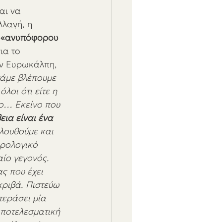
αι να 
λλαγή, η 
υ «ανυπόφορου 
ια το 
ην Ευρωκάλπη, 
τάμε βλέπουμε 
λοι ότι είτε η 
νο… Εκείνο που 
εια είναι ένα 
λουθούμε και 
ωρολογικό 
αίο γεγονός. 
ς που έχει 
κριβά. Πιστεύω 
 περάσει μία 
αποτελεσματική 