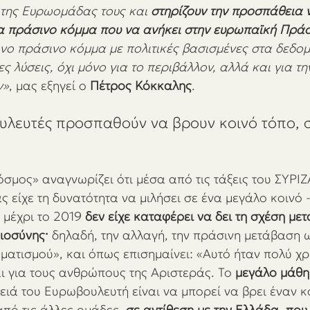
ης Ευρωομάδας τους και 
στηρίζουν την προσπάθεια 
να πράσινο κόμμα που να ανήκει στην ευρωπαϊκή Πρά
ονο πράσινο κόμμα με πολιτικές βασισμένες στα δεδομ
ς λύσεις, όχι μόνο για το περιβάλλον, αλλά και για τη
ν»
, μας εξηγεί ο 
Πέτρος Κόκκαλης
.
υλευτές προσπαθούν να βρουν κοινό τόπο, 
μος» αναγνωρίζει ότι μέσα από τις τάξεις του ΣΥΡΙΖΑ
 είχε τη δυνατότητα να μιλήσει σε ένα μεγάλο κοινό -
 μέχρι το 2019 
δεν είχε καταφέρει να δει τη σχέση μετ
ιοσύνης· 
δηλαδή, την αλλαγή, την πράσινη μετάβαση 
ματισμού», και όπως επισημαίνει: «Αυτό ήταν πολύ χρή
αι για τους ανθρώπους της Αριστεράς. Το
 μεγάλο μάθη
υλειά του Ευρωβουλευτή είναι να μπορεί να βρει έναν κ
πό τις άλλες ομάδες, 
σε αντίθεση με την Ελλάδα, που