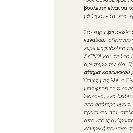
βουλευτή είναι να τ
μάθημα, γιατί έτσι 
Στο 
ευρωψηφοδέλτιο
γυναίκες
. «
Πράγματι
ευρωψηφοδέλτιο του
ΣΥΡΙΖΑ και από το 
αριστερά της ΝΔ. Β
αίτημα κοινωνικού 
Όπως μας λέει ο Έλ
μεταφέρει τη φιλοσ
διάλογο, 
«να δείξει
περισσότερη υγεία,
πρόσωπα που στελεχ
από νέους ανθρώπου
κεντρική πολιτική σ