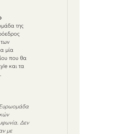
ο 
ομάδα της 
πρόεδρος 
 των 
α μία 
ίου που θα 
style και τα 
. 
ν Ευρωομάδα 
κών 
μφωνία. Δεν 
αν με 