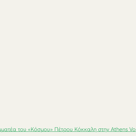
μματέα του «Κόσμου» Πέτρου Κόκκαλη στην Athens Voic