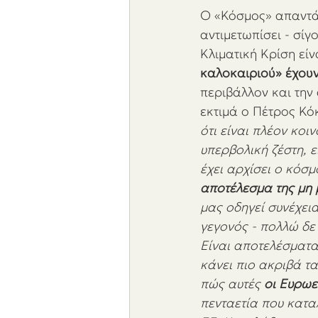
Ο «Κόσμος» απαντά 
αντιμετωπίσει - σίγ
Κλιματική Κρίση είν
καλοκαιριού» έχουν
περιβάλλον και την
εκτιμά ο Πέτρος Κό
ότι είναι πλέον κοι
υπερβολική ζέστη, 
έχει αρχίσει ο κόσμο
αποτέλεσμα της μη 
μας οδηγεί συνέχεια
γεγονός - πολλώ δε 
Είναι αποτελέσματα 
κάνει πιο ακριβά τ
πώς αυτές 
οι Ευρωε
πενταετία που κατα