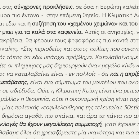
στις 
σύγχρονες προκλήσεις
, σε όσα η Ευρώπη καλείτ
ουρα πιο έντονα -  στην επόμενη θητεία. Η Κλιματική Α
αι εδώ και 
η συζήτηση του «χαμένου χειμώνα» και το
 μπει για τα καλά στα καφενεία
. Αυτές οι ανησυχίες, γ
 ακρίβεια, θα φέρουν τους ψηφοφόρους πιο κοντά στ
κκαλης. 
«Στις περιοδείες και στους πολίτες που συναν
νός τόπος ότι εδώ υπάρχει πρόβλημα. Καταλαβαίνουμε ό
είτε οι πλημμύρες μάς δημιουργούν έναν μεγάλο κίνδυ
ς να καταλαβαίνει είναι - εν πολλοίς - ότι 
και η ακρίβ
μετάβασης,
 είναι ένα σύμπτωμα του μοντέλου που ακο
 σε αδιέξοδα. Ούτε η Κλιματική Κρίση είναι ένα μετε
μάλλον η θεομηνία, ούτε η οικονομική κρίση είναι τυχ
μίας πολιτικής νεοφιλελεύθερης της τελευταίας 30ετία
α δημόσια αγαθά, πιο σπάνια, και άρα τα πάντα πιο α
κλογές θα έχουν μεγαλύτερη συμμετοχή
, γιατί έχουμε
λάβαμε όλοι ότι χρειαζόμαστε μία ικανότερη και πιο 