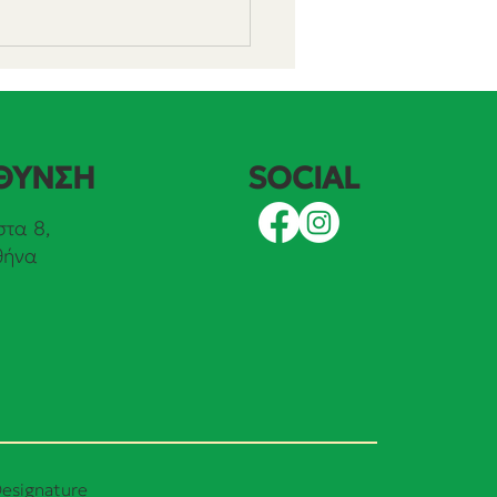
SOCIAL
ΘΥΝΣΗ
τα 8,
θήνα
περάσματα Δημόσιου
όγου: «Τα Ζώα ως
είμενα Δικαίου στο
αγμα και Αστικό
ικα»
esignature