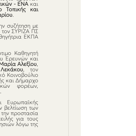
τικών - ΕΝΑ
 και 
ο Τοπικής και 
αρίου
.
ην συζήτηση με 
 τον ΣΥΡΙΖΑ ΠΣ 
θηγήτρια ΕΚΠΑ 
τιμο Καθηγητή 
ου Ερευνών και 
Μαρία Αλεξίου
, 
Λεκάκου
, τον 
Ευρωβουλευτή και Αντιπρόεδρο της Ομάδας της Αριστεράς στο Ευρωπαϊκό Κοινοβούλιο 
ής και Δήμαρχο 
κών φορέων, 
.
 Ευρωπαϊκής 
ν βελτίωση των 
 την προστασία 
ιλής για τους 
ησιών λόγω της 