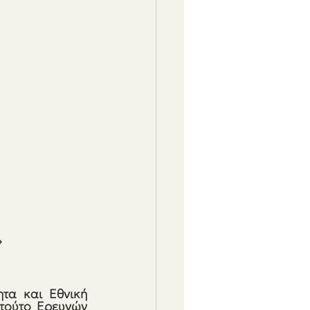
»
ητα και Εθνική 
ιτούτο Ερευνών 