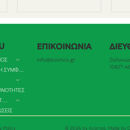
U
ΕΠΙΚΟΙΝΩΝΙΑ
ΔΙΕΥ
ΜΟΣ
info@kosmos.gr
Ζαλοκώσ
10671 Α
Πρόσβαση στην άμβλωση
Συμ
ΠΡΑΣΙΝΗ ΣΥΜΦΩΝΙΑ
στο ΕΣΥ: από τα δεδομένα
Διαλ
στις πολιτικές δεσμεύσεις.
Υποκ
Τα πρώτα αποτελέσματα της
Σύντ
ΑΙΟΤΗΤΕΣ
δημόσιας πρωτοβουλίας του
Κώδ
ΣΥΜΜΕΤΟΧΗ
ΚΟΣΜΟΥ.
ΣΕΙΣ
y Policy
© 2024 by Kosmos. Made by
D