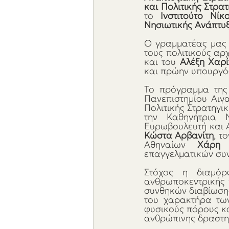
και Πολιτικής Στρα
το 
Ινστιτούτο Νίκ
Νησιωτικής Ανάπτυξ
Ο γραμματέας μας
τους πολιτικούς αρχ
και του 
Αλέξη Χαρί
και πρώην υπουργό
Το πρόγραμμα της 
Πανεπιστημίου Αιγα
Πολιτικής Στρατηγικ
την Καθηγήτρια Ν
Κώστα Αρβανίτη
, τ
Αθηναίων 
Χάρη 
επαγγελματικών συν
Στόχος η διαμόρ
ανθρωποκεντρικής π
συνθηκών διαβίωσης
του χαρακτήρα των
φυσικούς πόρους κα
ανθρώπινης δραστη