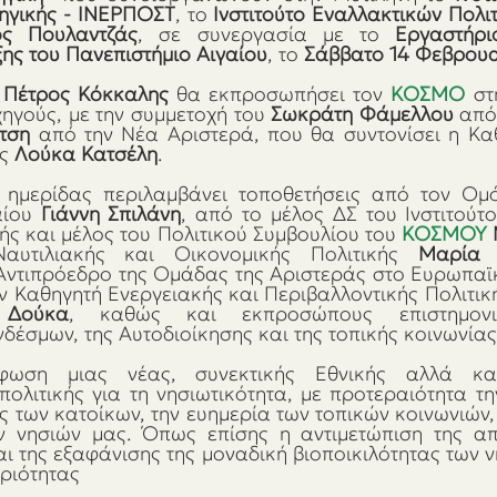
τηγικής - ΙΝΕΡΠΟΣΤ
, το 
Ινστιτούτο Εναλλακτικών Πολι
ος Πουλαντζάς
, σε συνεργασία με το 
Εργαστήρι
ης του Πανεπιστήμιο Αιγαίου
, το 
Σάββατο 14 Φεβρου
 
Πέτρος Κόκκαλης
 θα εκπροσωπήσει τον 
ΚΟΣΜΟ 
στ
ηγούς, με την συμμετοχή του 
Σωκράτη Φάμελλου
 από
τση
 από την Νέα Αριστερά, που θα συντονίσει η Κα
ς
 Λούκα Κατσέλη
.
ημερίδας περιλαμβάνει τοποθετήσεις από τον Ομό
ίου 
Γιάννη Σπιλάνη
, από το μέλος ΔΣ του Ινστιτούτ
ής και μέλος του Πολιτικού Συμβουλίου του 
ΚΟΣΜΟΥ 
αυτιλιακής και Οικονομικής Πολιτικής 
Μαρία 
ον Καθηγητή Ενεργειακής και Περιβαλλοντικής Πολιτικ
Δούκα
, καθώς και εκπροσώπους επιστημονι
δέσμων, της Αυτοδιοίκησης και της τοπικής κοινωνίας
φωση μιας νέας, συνεκτικής Εθνικής αλλά και
ολιτικής για τη νησιωτικότητα, με προτεραιότητα τη
 των κατοίκων, την ευημερία των τοπικών κοινωνιών,
 νησιών μας. Όπως επίσης η αντιμετώπιση της απε
ι της εξαφάνισης της μοναδική βιοποικιλότητας των ν
ριότητας