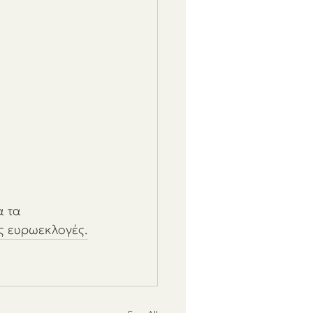
α τα 
ς ευρωεκλογές.