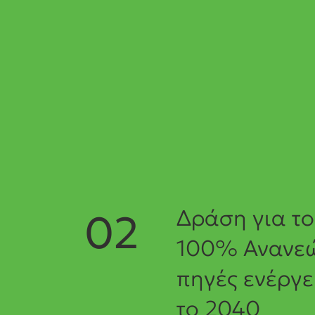
Δράση για το
02
100% Ανανεώ
πηγές ενέργε
το 2040