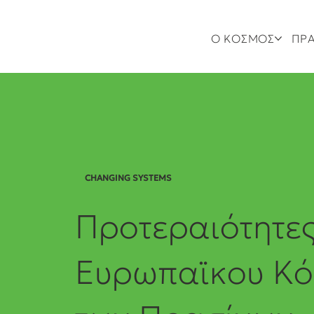
Ο ΚΟΣΜΟΣ
ΠΡΑ
CHANGING SYSTEMS
Προτεραιότητε
Ευρωπαϊκου Κό