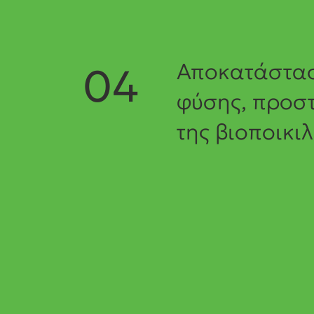
Αποκατάστασ
04
φύσης, προσ
της βιοποικι