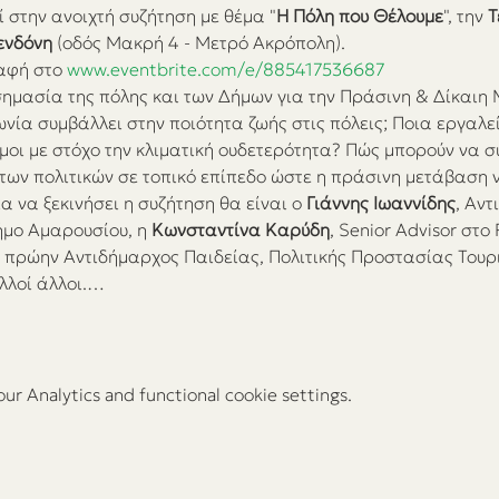
στην ανοιχτή συζήτηση με θέμα "
Η Πόλη που Θέλουμε
", την 
Τ
ενδόνη
 (οδός Μακρή 4 - Μετρό Ακρόπολη).
αφή στο 
www.eventbrite.com/e/885417536687
 σημασία της πόλης και των Δήμων για την Πράσινη & Δίκαιη
ία συμβάλλει στην ποιότητα ζωής στις πόλεις; Ποια εργαλεί
ήμοι με στόχο την κλιματική ουδετερότητα? Πώς μπορούν να σ
ων πολιτικών σε τοπικό επίπεδο ώστε η πράσινη μετάβαση να
α να ξεκινήσει η συζήτηση θα είναι ο 
Γιάννης Ιωαννίδης
, Αν
ήμο Αμαρουσίου, η 
Κωνσταντίνα Καρύδη
, Senior Advisor στο R
, πρώην Αντιδήμαρχος Παιδείας, Πολιτικής Προστασίας Τουρι
λλοί άλλοι.…
r Analytics and functional cookie settings.