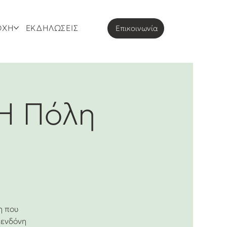
ΟΧΗ
ΕΚΔΗΛΩΣΕΙΣ
Eπικοινωνία
 Η Πόλη
η που
φενδόνη