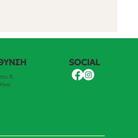
SOCIAL
ΘΥΝΣΗ
τα 8,
θήνα