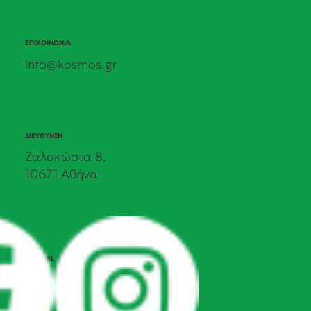
ΕΠΙΚΟΙΝΩΝΙΑ
info@kosmos.gr
ΔΙΕΥΘΥΝΣΗ
Ζαλοκώστα 8,
10671 Αθήνα
SOCIAL