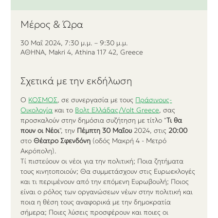
Μέρος & Ώρα
30 Μαΐ 2024, 7:30 μ.μ. – 9:30 μ.μ.
ΑΘΗΝΑ, Makri 4, Athina 117 42, Greece
Σχετικά με την εκδήλωση
Ο 
ΚΟΣΜΟΣ
, σε συνεργασία με τους 
Πράσινους-
Οικολογία
 και το 
Βολτ Ελλάδας/Volt Greece
, σας 
προσκαλούν στην δημόσια συζήτηση με τίτλο "
Τι θα 
πουν οι Νέοι
", την 
Πέμπτη 30 Μαΐου
 2024, στις 
20:00
στο 
Θέατρο Σφενδόνη
 (οδός Μακρή 4 - Μετρό 
Ακρόπολη).
Τί πιστεύουν οι νέοι για την πολιτική; Ποια ζητήματα 
τους κινητοποιούν; Θα συμμετάσχουν στις Ευρωεκλογές 
και τι περιμένουν από την επόμενη Ευρωβουλή; Ποιος 
είναι ο ρόλος των οργανώσεων νέων στην πολιτική και 
ποια η θέση τους αναφορικά με την δημοκρατία 
σήμερα; Ποιες λύσεις προσφέρουν και ποιες οι 