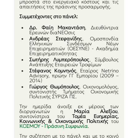
μπροστά στο ενεργειακό κόστους και τις 
απαιτήσεις της πράσινης προσαρμογής.
Συμμετέχοντες στο πάνελ:
Δρ. Φαίη Μακαντάση
, Διευθύντρια 
Ερευνών διαΝΕΟσις
Ανδρέας Στεφανίδης
,
Ομοσπονδία 
Ελληνικών Συνδέσμων Νέων 
Επιχειρηματιών (ΟΕΣΥΝΕ) - Ακαδημία 
Επιχειρηματικότητας
Σωτήρης Λυμπερόπουλος
,
Σύμβουλος 
Ανάπτυξης Εταιρειών Τροφίμων
Στέφανος Κομνηνός
, Εταίρος Netrino 
Advisory, πρώην ΓΓ Εμπορίου (2009 – 
2014)
Γιώργος Θωμόπουλος
, Οικονομολόγος, 
συντονιστής Τμήματος Οικονομικής 
Πολιτικής ΣΥΡΙΖΑ ΠΣ.
Την ημερίδα άνοιξε εκ μέρους των 
διοργανωτών η 
Μαρία Αλεξίου
, 
συντονίστρια του 
Τομέα Ευημερίας, 
Κοινωνικής & Οικονομικής Πολιτικής
 του 
ΚΟΣΜΟΥ - Πράσινη Συμφωνία
.
Την συζήτηση με το πάνελ και με το κοινό 