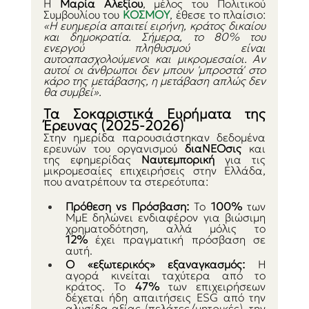
Η 
Μαρία Αλεξίου
, μέλος του Πολιτικού 
Συμβουλίου του 
ΚΟΣΜΟY
, έθεσε το πλαίσιο: 
«Η ευημερία απαιτεί ειρήνη, κράτος δικαίου 
και δημοκρατία. Σήμερα, το 80% του 
ενεργού πληθυσμού είναι 
αυτοαπασχολούμενοι και μικρομεσαίοι. Αν 
αυτοί οι άνθρωποι δεν μπουν 'μπροστά' στο 
κάρο της μετάβασης, η μετάβαση απλώς δεν 
θα συμβεί».
Τα Σοκαριστικά Ευρήματα της 
Έρευνας (2025-2026)
Στην ημερίδα παρουσιάστηκαν δεδομένα 
ερευνών του οργανισμού 
διαΝΕΟσις 
και 
της εφημερίδας 
Ναυτεμπορική 
για τις 
μικρομεσαίες επιχειρήσεις στην Ελλάδα, 
που ανατρέπουν τα στερεότυπα:
Πρόθεση vs Πρόσβαση:
 Το 
100%
 των 
ΜμΕ δηλώνει ενδιαφέρον για βιώσιμη 
χρηματοδότηση, αλλά μόλις το 
12%
 έχει πραγματική πρόσβαση σε 
αυτή.
Ο «εξωτερικός» εξαναγκασμός:
 Η 
αγορά κινείται ταχύτερα από το 
κράτος. Το 
47%
 των επιχειρήσεων 
δέχεται ήδη απαιτήσεις ESG από την 
αλυσίδα αξίας (πελάτες/μητρικές), την 