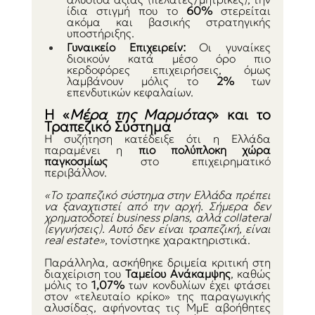
ίδια στιγμή που το 
60%
 στερείται 
ακόμα και βασικής στρατηγικής 
υποστήριξης.
Γυναικείο Επιχειρείν:
 Οι γυναίκες 
διοικούν κατά μέσο όρο πιο 
κερδοφόρες επιχειρήσεις, όμως 
λαμβάνουν μόλις το 
2%
 των 
επενδυτικών κεφαλαίων.
Η «
Μέρα της Μαρμότας
» και το 
Τραπεζικό Σύστημα
Η συζήτηση κατέδειξε ότι η Ελλάδα 
παραμένει η 
πιο πολύπλοκη χώρα 
παγκοσμίως
 στο επιχειρηματικό 
περιβάλλον.
«Το τραπεζικό σύστημα στην Ελλάδα πρέπει 
να ξαναχτιστεί από την αρχή. Σήμερα δεν 
χρηματοδοτεί business plans, αλλά collateral 
(εγγυήσεις). Αυτό δεν είναι τραπεζική, είναι 
real estate»
, τονίστηκε χαρακτηριστικά.
Παράλληλα, ασκήθηκε δριμεία κριτική στη 
διαχείριση του 
Ταμείου Ανάκαμψης
, καθώς 
μόλις το 
1,07%
 των κονδυλίων έχει φτάσει 
στον «τελευταίο κρίκο» της παραγωγικής 
αλυσίδας, αφήνοντας τις ΜμΕ αβοήθητες 