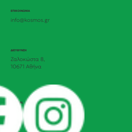
ΕΠΙΚΟΙΝΩΝΙΑ
info@kosmos.gr
ΔΙΕΥΘΥΝΣΗ
Ζαλοκώστα 8,
10671 Αθήνα
SOCIAL