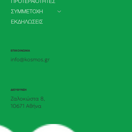
ΠΡΟΤΕΡΑΙΟΤΗΤΕΣ
τα δεδομένα στις πολιτικές δεσμεύσεις.
Τα πρώτα αποτελέσματα της δημόσιας
ΣΥΜΜΕΤΟΧΗ
πρωτοβουλίας του ΚΟΣΜΟΥ.
ΕΚΔΗΛΩΣΕΙΣ
ΕΠΙΚΟΙΝΩΝΙΑ
info@kosmos.gr
ΔΙΕΥΘΥΝΣΗ
Ζαλοκώστα 8,
10671 Αθήνα