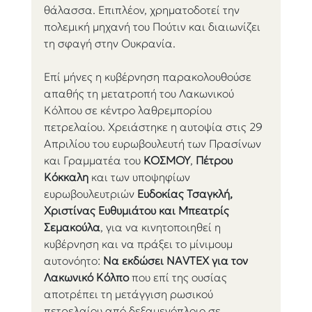
θάλασσα. Επιπλέον, χρηματοδοτεί την 
πολεμική μηχανή του Πούτιν και διαιωνίζει 
τη σφαγή στην Ουκρανία.
Επί μήνες η κυβέρνηση παρακολουθούσε 
απαθής τη μετατροπή του Λακωνικού 
Κόλπου σε κέντρο λαθρεμπορίου 
πετρελαίου. Χρειάστηκε η αυτοψία στις 29 
Απριλίου του ευρωβουλευτή των Πρασίνων 
και Γραμματέα του 
ΚΟΣΜΟΥ
, 
Πέτρου 
Κόκκαλη
 και των υποψηφίων 
ευρωβουλευτριών 
Ευδοκίας Τσαγκλή, 
Χριστίνας Ευθυμιάτου και Μπεατρίς 
Σεμακούλα
, για να κινητοποιηθεί η 
κυβέρνηση και να πράξει το μίνιμουμ 
αυτονόητο: 
Να εκδώσει NAVTEX για τον 
Λακωνικό Κόλπο
 που επί της ουσίας 
αποτρέπει τη μετάγγιση ρωσικού 
πετρελαίου από δεξαμενόπλοιο σε 