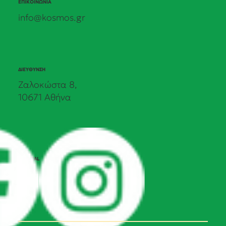
ΕΠΙΚΟΙΝΩΝΙΑ
info@kosmos.gr
ΔΙΕΥΘΥΝΣΗ
Ζαλοκώστα 8,
10671 Αθήνα
SOCIAL