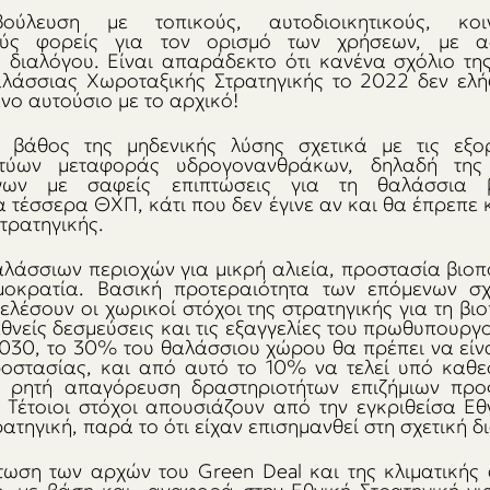
ούλευση με τοπικούς, αυτοδιοικητικούς, κοιν
κούς φορείς για τον ορισμό των χρήσεων, με αξ
διαλόγου. Είναι απαράδεκτο ότι κανένα σχόλιο της
αλάσσιας Χωροταξικής Στρατηγικής το 2022 δεν ελή
ενο αυτούσιο με το αρχικό!
 βάθος της μηδενικής λύσης σχετικά με τις εξορ
κτύων μεταφοράς υδρογονανθράκων, δηλαδή της 
ων με σαφείς επιπτώσεις για τη θαλάσσια βιο
α τέσσερα ΘΧΠ, κάτι που δεν έγινε αν και θα έπρεπε κ
τρατηγικής. 
άσσιων περιοχών για μικρή αλιεία, προστασία βιοποι
μοκρατία. Βασική προτεραιότητα των επόμενων σχ
λέσουν οι χωρικοί στόχοι της στρατηγικής για τη βιοπ
ιεθνείς δεσμεύσεις και τις εξαγγελίες του πρωθυπουργ
 2030, το 30% του θαλάσσιου χώρου θα πρέπει να είν
ροστασίας, και από αυτό το 10% να τελεί υπό καθε
 ρητή απαγόρευση δραστηριοτήτων επιζήμιων προς
. Τέτοιοι στόχοι απουσιάζουν από την εγκριθείσα Εθ
ατηγική, παρά το ότι είχαν επισημανθεί στη σχετική δ
ση των αρχών του Green Deal και της κλιματικής α