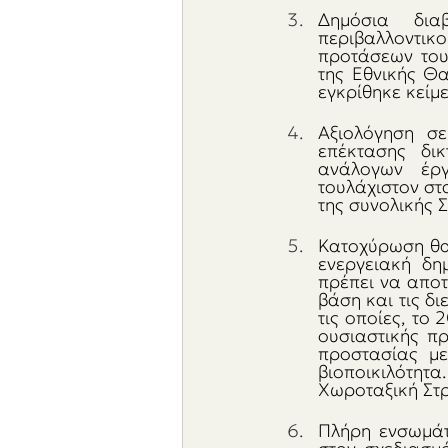
Δημόσια διαβ
περιβαλλοντι
προτάσεων του 
της Εθνικής Θ
εγκρίθηκε κείμ
Αξιολόγηση σε
επέκτασης δι
ανάλογων έργ
τουλάχιστον στ
της συνολικής Σ
Κατοχύρωση θαλ
ενεργειακή δη
πρέπει να αποτε
βάση και τις δ
τις οποίες, το
ουσιαστικής π
προστασίας με
βιοποικιλότητα
Χωροταξική Στρ
Πλήρη ενσωμάτω