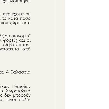
χε υλοποιηθεί 
 περιεχομένου 
 το κατά πόσο 
ιου χώρου και 
ζια οικονομία" 
 φορείς και οι 
 αβεβαιότητας, 
στάτευτα από 
τα 4 θαλάσσια 
ικών Πλαισίων 
α Χωροταξικά 
ς δεν μπορούν 
α, είναι πολύ-