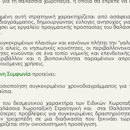
για τη θαλάσσια χωροταξία, η οποία θα έπρεπε να εί
μένη αυτή στρατηγική χαρακτηρίζεται από ασάφεια
διαγράμματος, δημιουργώντας εύλογες ανησυχίες για
ήσει ως εργαλείο πραγματικής προστασίας του θαλάσσ
.
υγκεκριμένων πλαισίων και κανόνων πλήττει την "γαλά
ί αλιείς, οι νησιωτικές κοινότητες, οι περιβαλλοντικοί
ητες κινούνται σε ένα τοπίο νομικής και επενδυτικής
ριβάλλον και η βιοποικιλότητα παραμένουν απρο
ουόμενες χρήσεις.
νη Συμφωνία
προτείνει:
οσιοποίηση συγκεκριμένου χρονοδιαγράμματος για 
ίσια.
 του δεσμευτικού χαρακτήρα των Ειδικών Χωροταξ
αλάσσια Χωροταξική Στρατηγική και  στα Θαλάσσι
ότερες προβλέψεις για συγκεκριμένες δραστηριότητε
ν τροχοπέδη σε μια διαδικασία που ξεκινάει τώρ
ηρίζεται στην οικοσυστημική προσέγγιση. 