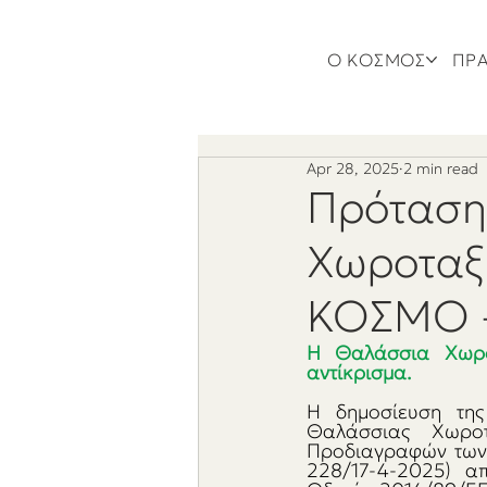
Ο ΚΟΣΜΟΣ
ΠΡΑ
Apr 28, 2025
2 min read
Πρόταση 
Χωροταξι
ΚΟΣΜΟ -
Η Θαλάσσια Χωροτ
αντίκρισμα.
Η δημοσίευση της
Θαλάσσιας Χωροτ
Προδιαγραφών των 
228/17-4-2025) α