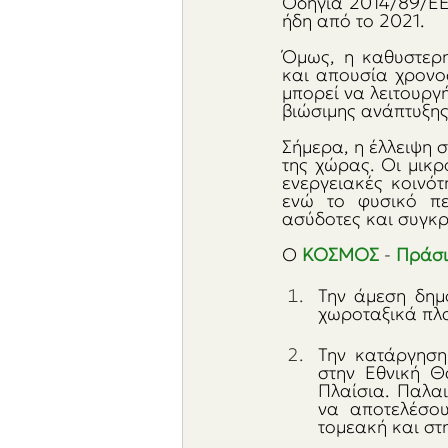
Οδηγία 2014/89/ΕΕ 
ήδη από το 2021.
Όμως, η καθυστερη
και απουσία χρονο
μπορεί να λειτουργ
βιώσιμης ανάπτυξης
Σήμερα, η έλλειψη σ
της χώρας. Οι μικρο
ενεργειακές κοινότ
ενώ το φυσικό πε
ασύδοτες και συγκρ
Ο 
ΚΟΣΜΟΣ 
- 
Πράσι
Την άμεση δημ
χωροταξικά πλα
Την κατάργηση
στην Εθνική Θ
Πλαίσια. Παλαι
να αποτελέσου
τομεακή και στ