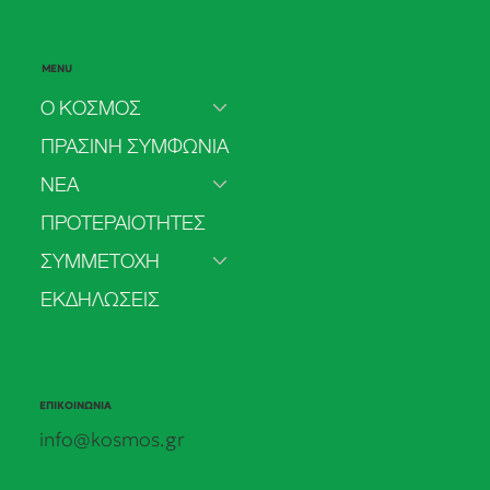
MENU
Ο ΚΟΣΜΟΣ
ΠΡΑΣΙΝΗ ΣΥΜΦΩΝΙΑ
ΝΕΑ
2o Τακτικό Συνέδριο - Η Ώρα του
ΠΡΟΤΕΡΑΙΟΤΗΤΕΣ
«Εμείς» - 4 & 5 Ιουλίου 2026
ΣΥΜΜΕΤΟΧΗ
ΕΚΔΗΛΩΣΕΙΣ
ΕΠΙΚΟΙΝΩΝΙΑ
info@kosmos.gr