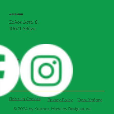
ΔΙΕΥΘΥΝΣΗ
Ζαλοκώστα 8,
10671 Αθήνα
SOCIAL
Πολιτική Cookies
Όροι Χρήσης
Privacy Policy
© 2024 by Kosmos. Made by
Designature