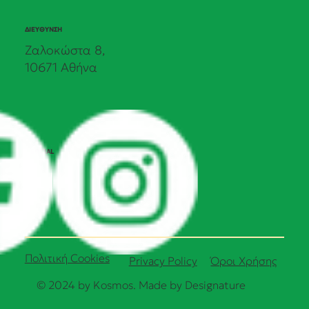
ΔΙΕΥΘΥΝΣΗ
Ζαλοκώστα 8,
10671 Αθήνα
SOCIAL
Πολιτική Cookies
Όροι Χρήσης
Privacy Policy
© 2024 by Kosmos. Made by
Designature