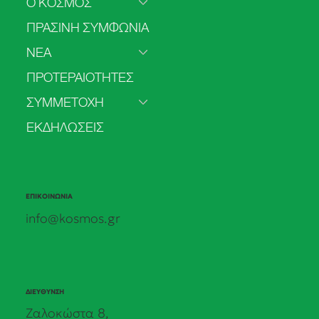
Ο ΚΟΣΜΟΣ
ΠΡΑΣΙΝΗ ΣΥΜΦΩΝΙΑ
ΝΕΑ
2o Τακτικό Συνέδριο - Η Ώρα του
ΠΡΟΤΕΡΑΙΟΤΗΤΕΣ
«Εμείς» - 4 & 5 Ιουλίου 2026
ΣΥΜΜΕΤΟΧΗ
ΕΚΔΗΛΩΣΕΙΣ
ΕΠΙΚΟΙΝΩΝΙΑ
info@kosmos.gr
ΔΙΕΥΘΥΝΣΗ
Ζαλοκώστα 8,