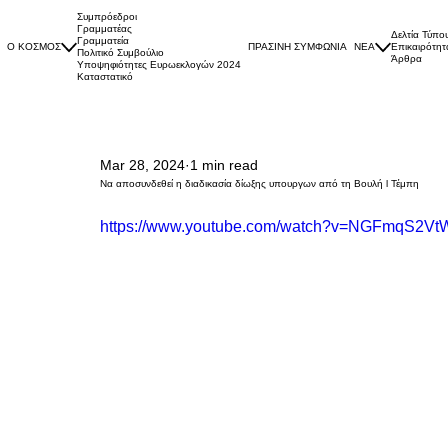
Συμπρόεδροι
Γραμματέας
Δελτία Τύπο
Γραμματεία
Ο ΚΟΣΜΟΣ
ΠΡΑΣΙΝΗ ΣΥΜΦΩΝΙΑ
ΝΕΑ
Επικαιρότητ
Πολιτικό Συμβούλιο
Άρθρα
Υποψηφιότητες Ευρωεκλογών 2024
Καταστατικό
Mar 28, 2024
1 min read
Να αποσυνδεθεί η διαδικασία δίωξης υπουργων από τη Βουλή l Τέμπη
https://www.youtube.com/watch?v=NGFmqS2Vt