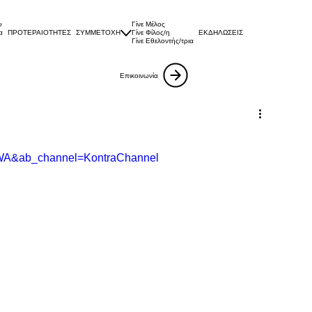
υ
Γίνε Μέλος
α
ΠΡΟΤΕΡΑΙΟΤΗΤΕΣ
ΣΥΜΜΕΤΟΧΗ
Γίνε Φίλος/η
ΕΚΔΗΛΩΣΕΙΣ
Γίνε Εθελοντής/τρια
Eπικοινωνία
WA&ab_channel=KontraChannel