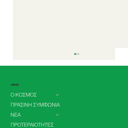
MENU
Ο ΚΟΣΜΟΣ
ΠΡΑΣΙΝΗ ΣΥΜΦΩΝΙΑ
ΝΕΑ
Πρόσβαση στην άμβλωση στο ΕΣΥ: από
ΠΡΟΤΕΡΑΙΟΤΗΤΕΣ
τα δεδομένα στις πολιτικές δεσμεύσεις.