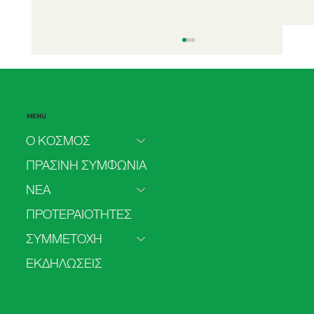
MENU
Ο ΚΟΣΜΟΣ
ΠΡΑΣΙΝΗ ΣΥΜΦΩΝΙΑ
ΝΕΑ
Πρόσβαση στην άμβλωση στο ΕΣΥ: από
ΠΡΟΤΕΡΑΙΟΤΗΤΕΣ
τα δεδομένα στις πολιτικές δεσμεύσεις.
Τα πρώτα αποτελέσματα της δημόσιας
ΣΥΜΜΕΤΟΧΗ
πρωτοβουλίας του ΚΟΣΜΟΥ.
ΕΚΔΗΛΩΣΕΙΣ