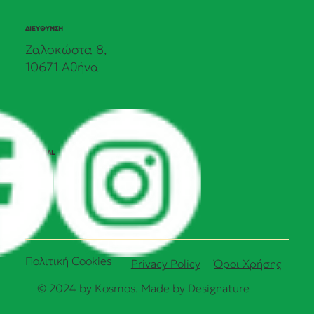
ΔΙΕΥΘΥΝΣΗ
Ζαλοκώστα 8,
10671 Αθήνα
SOCIAL
Πολιτική Cookies
Όροι Χρήσης
Privacy Policy
© 2024 by Kosmos. Made by
Designature