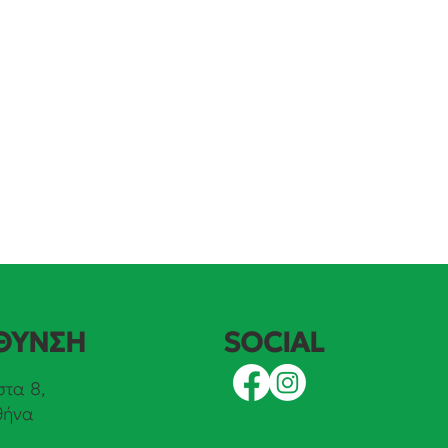
SOCIAL
ΘΥΝΣΗ
τα 8,
θήνα