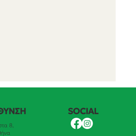
SOCIAL
ΘΥΝΣΗ
τα 8,
θήνα