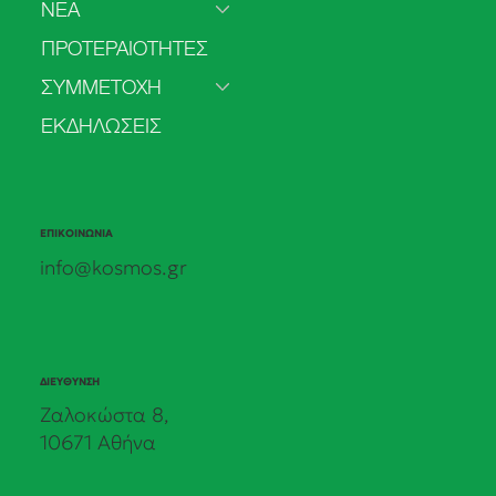
ΝΕΑ
Η «Οικονομία του Φραπέ» Καταδικάζει
ΠΡΟΤΕΡΑΙΟΤΗΤΕΣ
τη Χώρα: Το Σχέδιο του ΚΟΣΜΟΥ για την
Πράσινη Διέξοδο
ΣΥΜΜΕΤΟΧΗ
ΕΚΔΗΛΩΣΕΙΣ
ΕΠΙΚΟΙΝΩΝΙΑ
info@kosmos.gr
ΔΙΕΥΘΥΝΣΗ
Ζαλοκώστα 8,
10671 Αθήνα