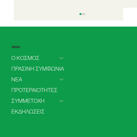
MENU
Ο ΚΟΣΜΟΣ
ΠΡΑΣΙΝΗ ΣΥΜΦΩΝΙΑ
ΝΕΑ
Η «Οικονομία του Φραπέ» Καταδικάζει
ΠΡΟΤΕΡΑΙΟΤΗΤΕΣ
τη Χώρα: Το Σχέδιο του ΚΟΣΜΟΥ για την
Πράσινη Διέξοδο
ΣΥΜΜΕΤΟΧΗ
ΕΚΔΗΛΩΣΕΙΣ