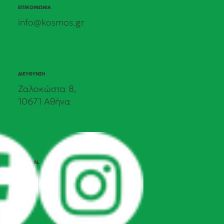
ΕΠΙΚΟΙΝΩΝΙΑ
info@kosmos.gr
ΔΙΕΥΘΥΝΣΗ
Ζαλοκώστα 8,
10671 Αθήνα
SOCIAL