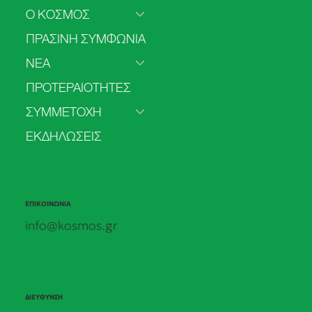
Ο ΚΟΣΜΟΣ
ΠΡΑΣΙΝΗ ΣΥΜΦΩΝΙΑ
ΝΕΑ
Πρόσβαση στην άμβλωση στο ΕΣΥ: από
ΠΡΟΤΕΡΑΙΟΤΗΤΕΣ
τα δεδομένα στις πολιτικές δεσμεύσεις.
Τα πρώτα αποτελέσματα της δημόσιας
ΣΥΜΜΕΤΟΧΗ
πρωτοβουλίας του ΚΟΣΜΟΥ.
ΕΚΔΗΛΩΣΕΙΣ
ΕΠΙΚΟΙΝΩΝΙΑ
info@kosmos.gr
ΔΙΕΥΘΥΝΣΗ