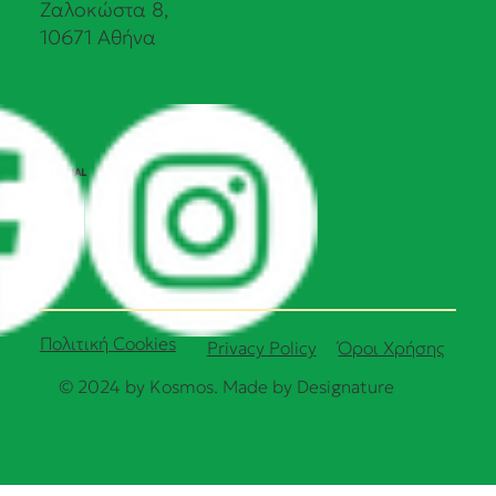
Ζαλοκώστα 8,
10671 Αθήνα
SOCIAL
Πολιτική Cookies
Όροι Χρήσης
Privacy Policy
© 2024 by Kosmos. Made by
Designature