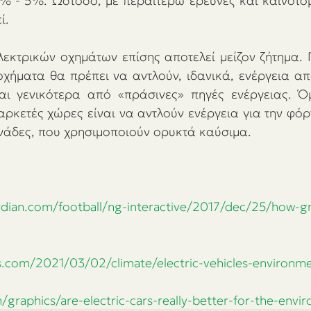
% - 5%. Ωστόσο, με περαιτέρω έρευνες και καινοτομ
ί. 
λεκτρικών οχημάτων επίσης αποτελεί μείζον ζήτημα. Γ
οχήματα θα πρέπει να αντλούν, ιδανικά, ενέργεια απ
αι γενικότερα από «πράσινες» πηγές ενέργειας. Ό
ρκετές χώρες είναι να αντλούν ενέργεια για την φόρτ
νάδες, που χρησιμοποιούν ορυκτά καύσιμα. 
rdian.com/football/ng-interactive/2017/dec/25/how-g
s.com/2021/03/02/climate/electric-vehicles-environm
/graphics/are-electric-cars-really-better-for-the-envi