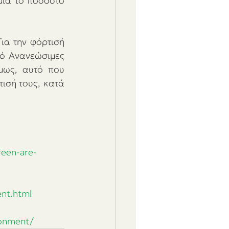
ία το ποσοστό 
ια την φόρτισή 
ό Ανανεώσιμες 
μως, αυτό που 
ισή τους, κατά 
reen-are-
ent.html
ronment/