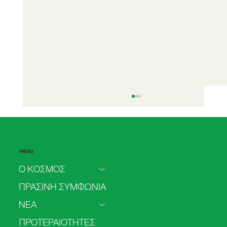
MENU
Ο ΚΟΣΜΟΣ
ΠΡΑΣΙΝΗ ΣΥΜΦΩΝΙΑ
ΝΕΑ
Το 2025 πιο πολύ ρεύμα από
ΠΡΟΤΕΡΑΙΟΤΗΤΕΣ
ανανεώσιμες παρά από άνθρακα