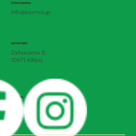
ΕΠΙΚΟΙΝΩΝΙΑ
info@kosmos.gr
ΔΙΕΥΘΥΝΣΗ
Ζαλοκώστα 8,
10671 Αθήνα
SOCIAL