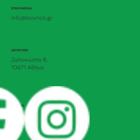
ΕΠΙΚΟΙΝΩΝΙΑ
info@kosmos.gr
ΔΙΕΥΘΥΝΣΗ
Ζαλοκώστα 8,
10671 Αθήνα
SOCIAL