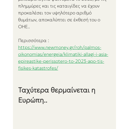
πλημμύρες και τις καταιγίδες να έχουν 
προκαλέσει τον υψηλότερο αριθμό 
θυμάτων, αποκαλύπτει σε έκθεσή του ο 
ΟΗΕ..
Περισσότερα : 
https://www.newmoney.gr/roh/palmos-
oikonomias/energeia/klimatiki-allagi-i-asia-
epireastike-perissotero-to-2023-apo-tis-
fisikes-katastrofes/
Ταχύτερα θερμαίνεται η 
Ευρώπη..