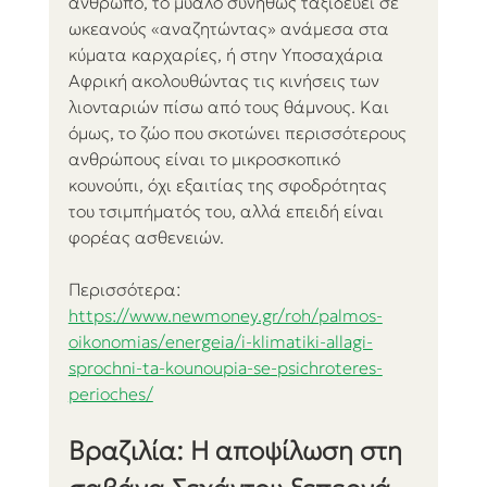
άνθρωπο, το μυαλό συνήθως ταξιδεύει σε 
ωκεανούς «αναζητώντας» ανάμεσα στα 
κύματα καρχαρίες, ή στην Υποσαχάρια 
Αφρική ακολουθώντας τις κινήσεις των 
λιονταριών πίσω από τους θάμνους. Και 
όμως, το ζώο που σκοτώνει περισσότερους 
ανθρώπους είναι το μικροσκοπικό 
κουνούπι, όχι εξαιτίας της σφοδρότητας 
του τσιμπήματός του, αλλά επειδή είναι 
φορέας ασθενειών.
Περισσότερα:
https://www.newmoney.gr/roh/palmos-
oikonomias/energeia/i-klimatiki-allagi-
sprochni-ta-kounoupia-se-psichroteres-
perioches/
Βραζιλία: Η αποψίλωση στη 