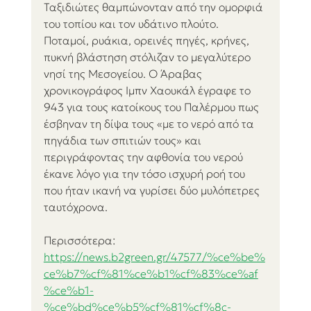
Ταξιδιώτες θαμπώνονταν από την ομορφιά 
του τοπίου και τον υδάτινο πλούτο. 
Ποταμοί, ρυάκια, ορεινές πηγές, κρήνες, 
πυκνή βλάστηση στόλιζαν το μεγαλύτερο 
νησί της Μεσογείου. Ο Άραβας 
χρονικογράφος Ιμπν Χαουκάλ έγραφε το 
943 για τους κατοίκους του Παλέρμου πως 
έσβηναν τη δίψα τους «με το νερό από τα 
πηγάδια των σπιτιών τους» και 
περιγράφοντας την αφθονία του νερού 
έκανε λόγο για την τόσο ισχυρή ροή του 
που ήταν ικανή να γυρίσει δύο μυλόπετρες 
ταυτόχρονα.
Περισσότερα:
https://news.b2green.gr/47577/%ce%be%
ce%b7%cf%81%ce%b1%cf%83%ce%af
%ce%b1-
%ce%bd%ce%b5%cf%81%cf%8c-