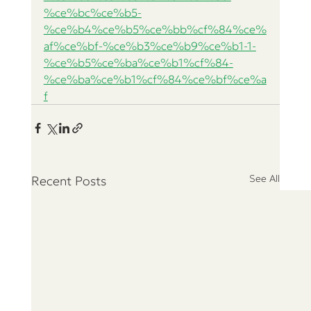
%ce%bc%ce%b5-
%ce%b4%ce%b5%ce%bb%cf%84%ce%
af%ce%bf-%ce%b3%ce%b9%ce%b1-1-
%ce%b5%ce%ba%ce%b1%cf%84-
%ce%ba%ce%b1%cf%84%ce%bf%ce%a
f
See All
Recent Posts