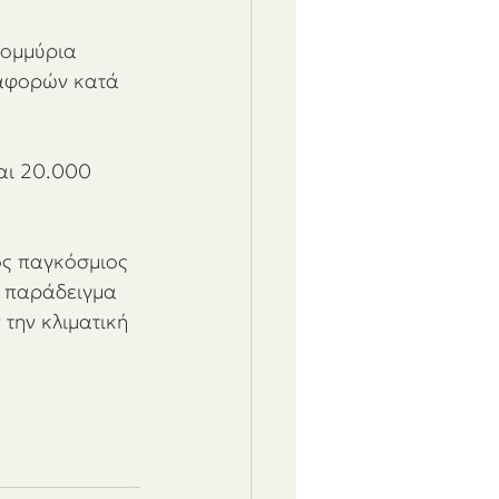
τομμύρια 
ταφορών κατά 
αι 20.000 
ός παγκόσμιος 
ό παράδειγμα 
 την κλιματική 