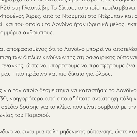
26 στη Γλασκώβη. Το δίκτυο, το οποίο περιλαμβάνει 
πουένος Άιρες, από το Ντουμπάι στο Ντέρμπαν και α
ϊ, και του οποίου το Λονδίνο ήταν ιδρυτικό μέλος, εκ
τομμύρια ανθρώπους.
ίμαι αποφασισμένος ότι το Λονδίνο μπορεί να αποτελέ
ώπιση των διπλών κινδύνων της ατμοσφαιρικής ρύπανση
ης ανάγκης, ώστε να μπορέσουμε να προσφέρουμε ένα
 μας - πιο πράσινο και πιο δίκαιο για όλους.
ος για τον οποίο δεσμεύτηκα να καταστήσω το Λονδίνο
30, γρηγορότερα από οποιαδήποτε αντίστοιχη πόλη κα
σχέδιο δράσης για το κλίμα που είναι συμβατό με την
ωνίας του Παρισιού.
νδίνο να είναι μια πόλη μηδενικής ρύπανσης, ώστε καν