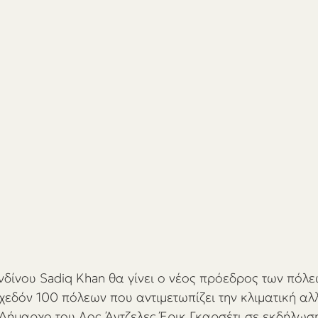
δίνου Sadiq Khan θα γίνει ο νέος πρόεδρος των πόλε
χεδόν 100 πόλεων που αντιμετωπίζει την κλιματική αλ
 Δήμαρχο του Λος Άντζελες Έρικ Γκαρσέτι σε εκδήλω