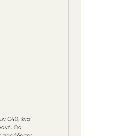
ων C40, ένα 
λαγή. Θα 
ση παράδοσης 