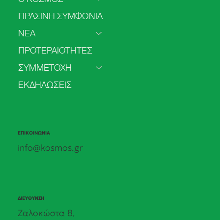
ΠΡΑΣΙΝΗ ΣΥΜΦΩΝΙΑ
ΝΕΑ
Το 2025 πιο πολύ ρεύμα από
ΠΡΟΤΕΡΑΙΟΤΗΤΕΣ
ανανεώσιμες παρά από άνθρακα
ΣΥΜΜΕΤΟΧΗ
ΕΚΔΗΛΩΣΕΙΣ
ΕΠΙΚΟΙΝΩΝΙΑ
info@kosmos.gr
ΔΙΕΥΘΥΝΣΗ
Ζαλοκώστα 8,