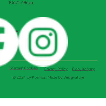
10671 Αθήνα
SOCIAL
Πολιτική Cookies
Όροι Χρήσης
Privacy Policy
© 2024 by Kosmos. Made by
Designature