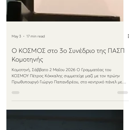
May 3
17 min read
Ο ΚΟΣΜΟΣ στο 3ο Συνέδριο της ΠΑΣΠ
Κομοτηνής
Κομοτηνή, Σάββατο 2 Μαΐου 2026 Ο Γραμματέας του
ΚΟΣΜΟΥ Πέτρος Κόκκαλης συμμετείχε μαζί με τον πρώην
Πρωθυπουργό Γιώργο Παπανδρέου, στο κεντρικό πάνελ με
τίτλο «Σοσιαλισμός ή Βαρβαρότητα; Δημοκρατία ή