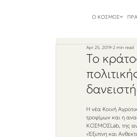
Ο ΚΟΣΜΟΣ
ΠΡΑ
Apr 25, 2019
2 min read
Το κράτο
πολιτική
δανειστή
Η νέα Κοινή Αγροτικ
τροφίμων και η ανα
KΟΣΜΟΣLab, της ανο
«Έξυπνη και Ανθεκτι