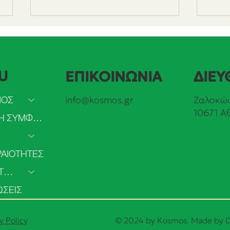
U
ΕΠΙΚΟΙΝΩΝΙΑ
ΔΙΕΥ
ΜΟΣ
info@kosmos.gr
Ζαλοκώσ
10671 Α
Το 2025 πιο πολύ ρεύμα
Αυξή
ΠΡΑΣΙΝΗ ΣΥΜΦΩΝΙΑ
από ανανεώσιμες παρά από
παγκ
άνθρακα
ΑΙΟΤΗΤΕΣ
ΣΥΜΜΕΤΟΧΗ
ΣΕΙΣ
y Policy
© 2024 by Kosmos. Made by
D