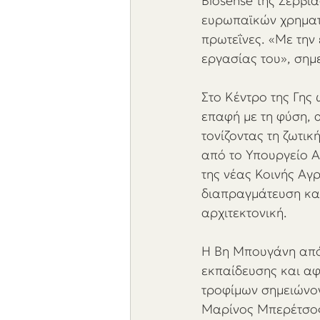
Biosense της Σερβί
ευρωπαϊκών χρηματο
πρωτεΐνες. «Με την
εργασίας του», σημ
Στο Κέντρο της Γης
επαφή με τη φύση,
τονίζοντας τη ζωτι
από το Υπουργείο Α
της νέας Κοινής Αγρ
διαπραγμάτευση και
αρχιτεκτονική. 
Η Βη Μπουγάνη από
εκπαίδευσης και αφ
τροφίμων σημειώνοντ
Μαρίνος Μπερέτσος