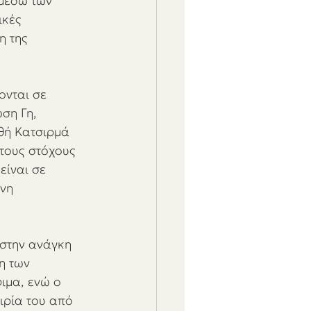
μέσω των 
κές 
η της 
ονται σε 
ση Γη, 
θή Κατσιρμά 
τους στόχους 
είναι σε 
νη 
στην ανάγκη 
η των 
ιμα, ενώ ο 
ρία του από 