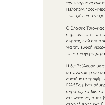
την εφαρμογή αναπ
Πελοπόννησο: «Μέσα
περιοχής, να ενισχυ
Ο Βλάσης Τσιόγκας,
σημείωσε ότι η στή
αγρότη, ενώ εστίασ
για την ευφυή γεωρ
του», ανέφερε χαρα
Η διαβούλευση με τ
καταναλωτή όσο και
συστήματα τροφίμων
Ελλάδα μέχρι σήμερ
αγρότες, καθώς και
στη λειτουργία της 
στροφή προς ένα βι