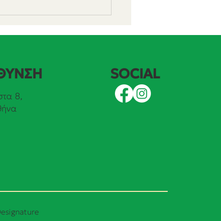
SOCIAL
ΘΥΝΣΗ
τα 8,
θήνα
θηκε κατά 50% η
όσμια ισχύς των ΑΠΕ
esignature