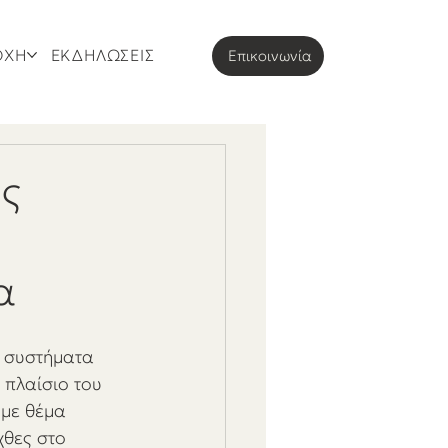
ΟΧΗ
ΕΚΔΗΛΩΣΕΙΣ
Eπικοινωνία
ης
α
α συστήματα 
πλαίσιο του 
με θέμα 
χθες στο 