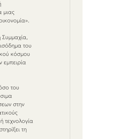
 
 μιας 
οικονομία». 
 Συμμαχία, 
εισόδημα του 
ικού κόσμου 
ν εμπειρία 
όσο του 
σιμα 
σεων στην 
τικούς 
ή τεχνολογία 
τηρίξει τη 