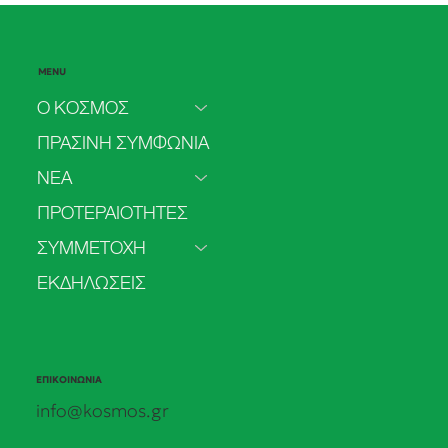
MENU
Ο ΚΟΣΜΟΣ
ΠΡΑΣΙΝΗ ΣΥΜΦΩΝΙΑ
ΝΕΑ
Το 2025 πιο πολύ ρεύμα από
ΠΡΟΤΕΡΑΙΟΤΗΤΕΣ
ανανεώσιμες παρά από άνθρακα
ΣΥΜΜΕΤΟΧΗ
ΕΚΔΗΛΩΣΕΙΣ
ΕΠΙΚΟΙΝΩΝΙΑ
info@kosmos.gr