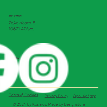
ΔΙΕΥΘΥΝΣΗ
Ζαλοκώστα 8,
10671 Αθήνα
SOCIAL
Πολιτική Cookies
Όροι Χρήσης
Privacy Policy
© 2024 by Kosmos. Made by
Designature