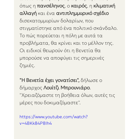
όπως η 
πανσέληνος
, ο 
καιρός
, η 
κλιματική 
αλλαγή 
και ένα 
αντιπλημμυρικό σχέδιο 
δισεκατομμυρίων δολαρίων, που 
στιγματίστηκε από ένα πολιτικό σκάνδαλο. 
Το πώς πορεύεται η πόλη με αυτά τα 
προβλήματα, θα κρίνει και το μέλλον της. 
Οι ειδικοί θεωρούν ότι η Βενετία θα 
μπορούσε να αποφύγει τις σημερινές 
ζημιές.
"Η Βενετία έχει γονατίσει",
 δήλωσε ο 
δήμαρχος 
Λουίτζι Μπρουνιάρο
. 
"Χρειαζόμαστε τη βοήθεια όλων, αυτές τις 
μέρες που δοκιμαζόμαστε".
https://www.youtube.com/watch?
v=4BKk84P8Ih4