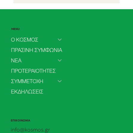
MENU
Ο ΚΟΣΜΟΣ
ΠΡΑΣΙΝΗ ΣΥΜΦΩΝΙΑ
ΝΕΑ
Το 2025 πιο πολύ ρεύμα από
ΠΡΟΤΕΡΑΙΟΤΗΤΕΣ
ανανεώσιμες παρά από άνθρακα
ΣΥΜΜΕΤΟΧΗ
ΕΚΔΗΛΩΣΕΙΣ
ΕΠΙΚΟΙΝΩΝΙΑ
info@kosmos.gr