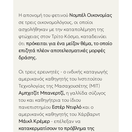
Η απονομή του φετινού
 Νομπέλ Οικονομίας
σε τρεις οικονομολόγους, οι οποίοι 
ασχολήθηκαν με την καταπολέμηση της 
φτώχειας στον Τρίτο Κόσμο, καταδεινύει 
ότι 
πρόκειται για ένα μείζον θέμα, το οποίο 
επιζητά πλέον αποτελεσματικές μορφές 
δράσης.
Οι τρεις ερευνητές - ο ινδικής καταγωγής 
αμερικανός καθηγητής του Ινστιτούτου 
Τεχνολογίας της Μασαχουσέτης (MIT) 
Αμπχιτζίτ Μπανερτζί, 
η γαλλίδα σύζυγος 
του και καθηγήτρια του ίδιου 
πανεπιστημίου
 Εστέρ Ντιφλό
 και ο 
αμερικανός καθηγητής του Χάρβαρντ 
Μάικλ Κρέμερ
 - επέλεξαν να 
κατακερματίσουν το πρόβλημα της 