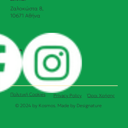
Ζαλοκώστα 8,
10671 Αθήνα
SOCIAL
Πολιτική Cookies
Όροι Χρήσης
Privacy Policy
© 2024 by Kosmos. Made by
Designature