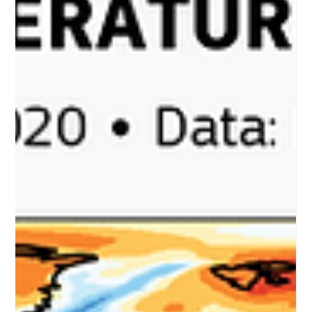
Αυξήθηκε κατά 50% η παγκόσμια
ισχύς των ΑΠΕ
Έκθεση για τις Ανανεώσιμες Πηγές Ενέργειας (ΑΠΕ) για το
έτος 2023 δημοσίευσε ο Διεθνής Οργανισμός Ενέργειας (IEA)
σήμερα (11/01, δείτε...