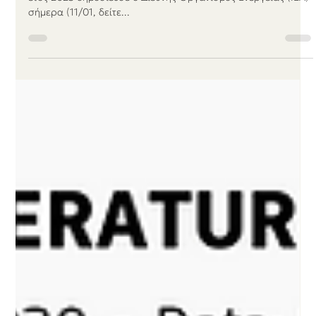
Jan 11, 2024
2 min read
Αυξήθηκε κατά 50% η παγκόσμια
ισχύς των ΑΠΕ
Έκθεση για τις Ανανεώσιμες Πηγές Ενέργειας (ΑΠΕ) για το
έτος 2023 δημοσίευσε ο Διεθνής Οργανισμός Ενέργειας (IEA)
σήμερα (11/01, δείτε...