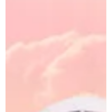
Θερμότερο έτος όλων των εποχών, το
2023
Οι παγκόσμιες θερμοκρασίες έφτασαν σε άνευ προηγουμένου
επίπεδα το 2023, γεγονός που οδήγησε την Υπηρεσία
Κλιματικής Αλλαγής του...