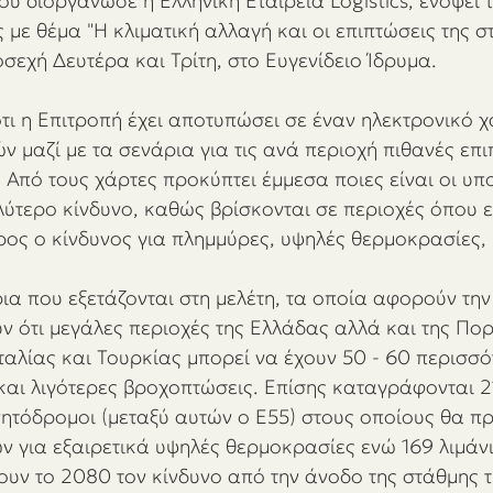
υ διοργάνωσε η Ελληνική Εταιρεία Logistics, ενόψει τ
 με θέμα "Η κλιματική αλλαγή και οι επιπτώσεις της σ
σεχή Δευτέρα και Τρίτη, στο Ευγενίδειο Ίδρυμα.
ι η Επιτροπή έχει αποτυπώσει σε έναν ηλεκτρονικό χά
 μαζί με τα σενάρια για τις ανά περιοχή πιθανές επι
. Από τους χάρτες προκύπτει έμμεσα ποιες είναι οι υπ
λύτερο κίνδυνο, καθώς βρίσκονται σε περιοχές όπου ε
ρος ο κίνδυνος για πλημμύρες, υψηλές θερμοκρασίες, 
ρια που εξετάζονται στη μελέτη, τα οποία αφορούν την
ν ότι μεγάλες περιοχές της Ελλάδας αλλά και της Πορ
Ιταλίας και Τουρκίας μπορεί να έχουν 50 - 60 περισσό
αι λιγότερες βροχοπτώσεις. Επίσης καταγράφονται 2
ητόδρομοι (μεταξύ αυτών ο Ε55) στους οποίους θα πρέ
 για εξαιρετικά υψηλές θερμοκρασίες ενώ 169 λιμάν
ουν το 2080 τον κίνδυνο από την άνοδο της στάθμης 