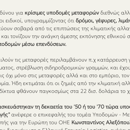
δύνου για 
κρίσιμες υποδομές μεταφορών
 διεθνώς αλλ
 ειδικοί, υπογραμμίζοντας ότι 
δρόμοι, γέφυρες, λιμάν
εύουν σοβαρά από τις επιπτώσεις της κλιματικής αλλα
) και τονίζουν την ανάγκη άμεσης εκπόνησης εθνικού σ
ποδομών μέσω επενδύσεων.
ειλούν τις μεταφορές περιλαμβάνουν π.χ κατάρρευση 
ατος, στρέβλωση σιδηροδρομικών γραμμών, και έχο
ς όχι μόνο στις μεταφορές αλλά και στο εμπόριο, τον
μία. Ήδη εκτιμάται ότι οι ζημιές από την κλιματική αλ
δίκτυα φθάνουν παγκοσμίως στα 22 δισ. δολάρια το 
σκευάστηκαν τη δεκαετία του '50 ή του '70 τώρα υπ
γής" 
ανέφερε ο επικεφαλής του τομέα Υποδομών - Με
πής για την Ευρώπη του ΟΗΕ 
Κωνσταντίνος Αλεξόπου