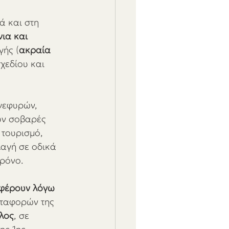
ά και στη 
ια και 
γής (
ακραία 
χεδίου και 
γεφυρών, 
υν σοβαρές 
 τουρισμό, 
λαγή σε οδικά 
χρόνο.
οφέρουν λόγω 
ταφορών της 
λος
, σε 