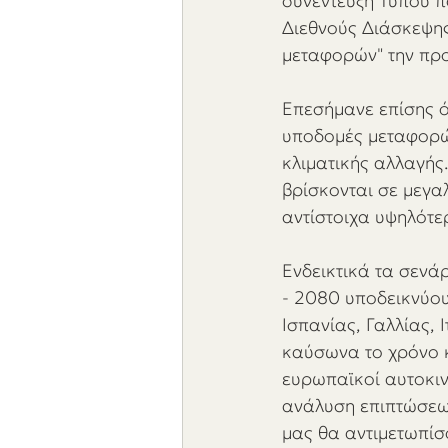
συνέντευξη Τύπου πο
Διεθνούς Διάσκεψης
μεταφορών" την προ
Επεσήμανε επίσης ότ
υποδομές μεταφορών
κλιματικής αλλαγής
βρίσκονται σε μεγα
αντίστοιχα υψηλότε
Ενδεικτικά τα σενά
- 2080 υποδεικνύου
Ισπανίας, Γαλλίας, 
καύσωνα το χρόνο κ
ευρωπαϊκοί αυτοκιν
ανάλυση επιπτώσεων
μας θα αντιμετωπίσ