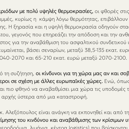
εριόδων με πολύ υψηλές θερμοκρασίες,
 οι φθορές στις
μμές, κυρίως η  κάμψη λόγω θερμότητας, επιβάλλουν
σης. Η ξηρασία και η υψηλή θερμοκρασία οδηγούν στα
του, γεγονός που επηρεάζει την απόδοση και την ανθε
στος για την αναβάθμιση του ασφαλτικού συνδετικού υ
μαίνεται, βάσει σεναρίων, μεταξύ 38,5-135 εκατ. ευρώ
040-2070 και 65-210 εκατ. ευρώ μεταξύ 2070-2100. 
 τη συζήτηση,
 οι κίνδυνοι για τη χώρα μας αν και σο
ροι σε σχέση με άλλες ευρωπαϊκές χώρες.
 Ενώ, όπως
ναι πιο φθηνό να αναβαθμίσει μια χώρα τις υποδομές τ
ξ αρχής ύστερα από μια καταστροφή.
. Αλεξόπουλος είναι ανάγκη να εκπονηθεί και από τ
τίμησης του κινδύνου και αναβάθμισης των κρίσιμων 
αεροδρόμια, λιμάνια, κέντρα logistics) που βρίσκονται