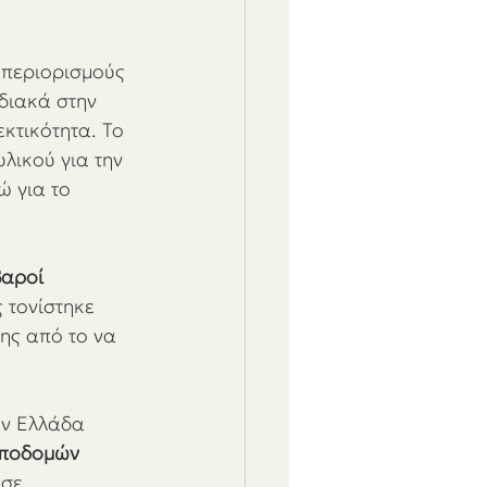
 
 περιορισμούς 
διακά στην 
κτικότητα. Το 
λικού για την 
 για το 
βαροί 
 τονίστηκε 
ης από το να 
ην Ελλάδα 
υποδομών 
 σε 