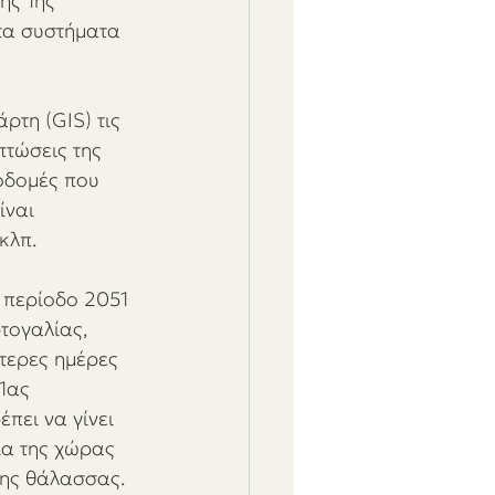
ης 1ης 
τα συστήματα 
ρτη (GIS) τις 
πτώσεις της 
οδομές που 
ίναι 
κλπ.
 περίοδο 2051 
τογαλίας, 
τερες ημέρες 
1ας 
πει να γίνει 
ια της χώρας 
της θάλασσας.