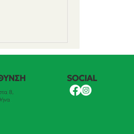
SOCIAL
ΘΥΝΣΗ
τα 8,
θήνα
θηκε κατά 50% η
όσμια ισχύς των ΑΠΕ