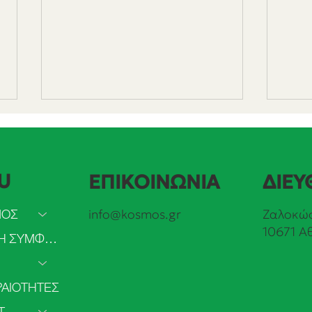
U
ΕΠΙΚΟΙΝΩΝΙΑ
ΔΙΕΥ
ΜΟΣ
info@kosmos.gr
Ζαλοκώσ
10671 Α
Το 2025 πιο πολύ ρεύμα
Αυξή
ΠΡΑΣΙΝΗ ΣΥΜΦΩΝΙΑ
από ανανεώσιμες παρά από
παγκ
άνθρακα
ΑΙΟΤΗΤΕΣ
ΣΥΜΜΕΤΟΧΗ